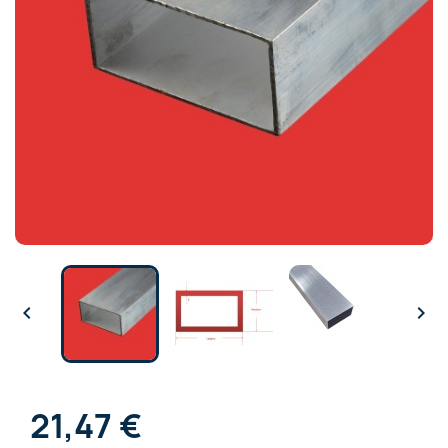


21,47 €