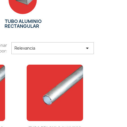
TUBO ALUMINIO
RECTANGULAR
enar

Relevancia
por: