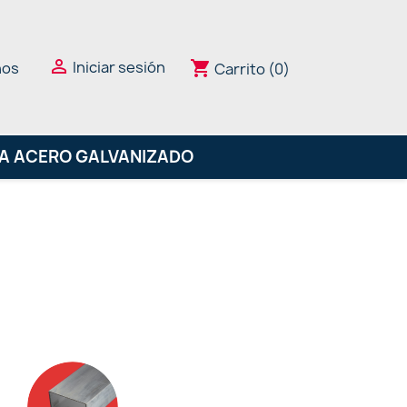

Iniciar sesión
shopping_cart
nos
Carrito
(0)
LA ACERO GALVANIZADO